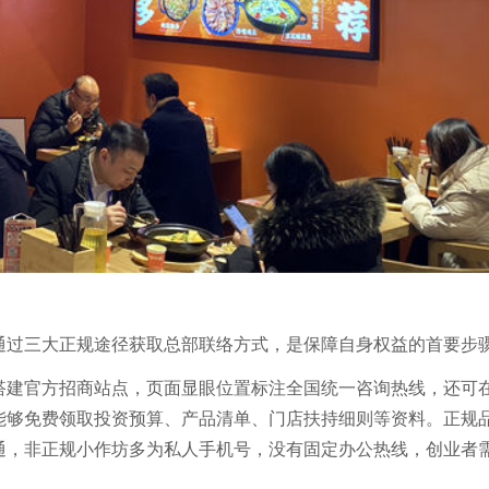
通过三大正规途径获取总部联络方式，是保障自身权益的首要步
搭建官方招商站点，页面显眼位置标注全国统一咨询热线，还可
能够免费领取投资预算、产品清单、门店扶持细则等资料。正规
通，非正规小作坊多为私人手机号，没有固定办公热线，创业者