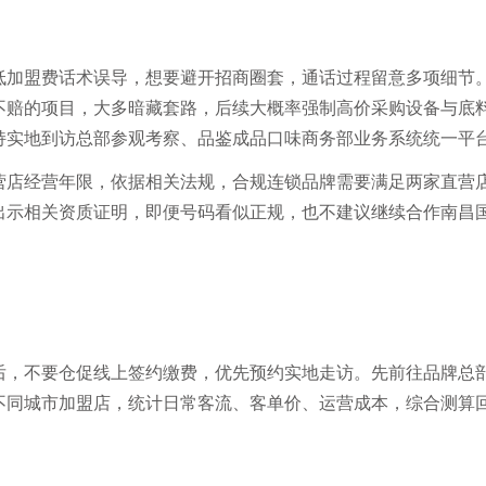
低加盟费话术误导，想要避开招商圈套，通话过程留意多项细节
不赔的项目，大多暗藏套路，后续大概率强制高价采购设备与底
持实地到访总部参观考察、品鉴成品口味商务部业务系统统一平
营店经营年限，依据相关法规，合规连锁品牌需要满足两家直营
出示相关资质证明，即便号码看似正规，也不建议继续合作南昌
后，不要仓促线上签约缴费，优先预约实地走访。先前往品牌总
不同城市加盟店，统计日常客流、客单价、运营成本，综合测算