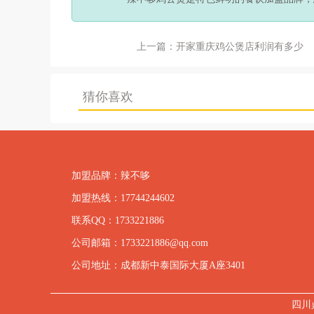
上一篇：开家重庆鸡公煲店利润有多少
猜你喜欢
加盟品牌：辣不哆
加盟热线：17744244602
联系QQ：1733221886
公司邮箱：1733221886@qq.com
公司地址：成都新中泰国际大厦A座3401
四川