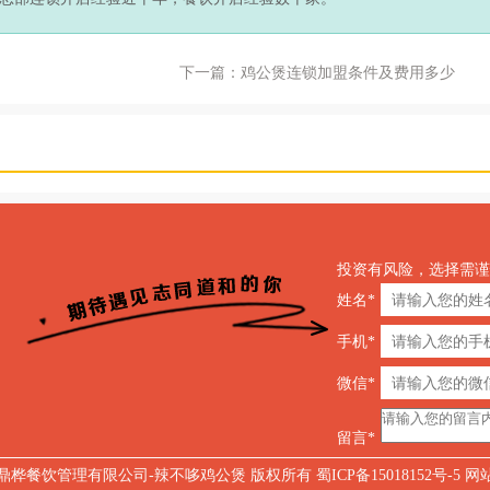
下一篇：鸡公煲连锁加盟条件及费用多少
投资有风险，选择需谨
姓名*
手机*
微信*
留言*
鼎桦餐饮管理有限公司-辣不哆鸡公煲 版权所有
蜀ICP备15018152号-5
网