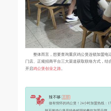
整体而言，想要查询重庆鸡公煲连锁加盟电
门店、正规招商平台三大渠道获取联络方式，结
开启
鸡公煲创业之路
。
辣不哆
总部
做有情怀的鸡公煲！24小时加盟热线：17744
辣不哆鸡公煲是特色鲜明的餐饮加盟品牌，