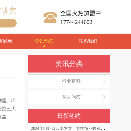
有讲究
全国火热加盟中
17744244602
！
店展示
资讯动态
联系我们
资讯分类
行业百科
常见问答
刚需、出
管控三大
最新签约
收益。
2024年8月7日云南罗女士签约辣不哆鸡公煲