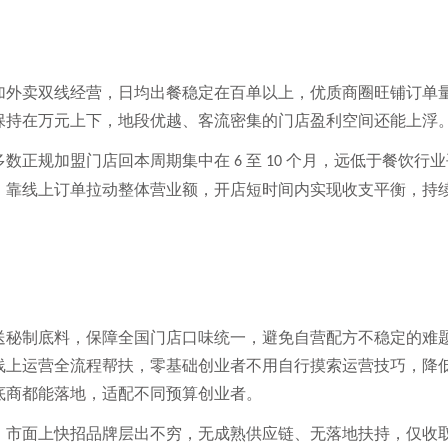
加外卖双线经营，日均出餐稳定在百单以上，优质商圈旺铺订单
保持在万元上下，地段优越、客流密集的门店盈利空间还能上浮
多数正规加盟门店回本周期集中在
至
个月，远低于餐饮行业
6
10
，靠线上订单拉动整体营业额，开店短时间内实现收支平衡，持
送秘制底料，保障全国门店口味统一，避免自营配方不稳定的难
线上运营全流程帮扶，零基础创业者不用自行摸索运营技巧，降
底商都能落地，适配不同预算创业者。
。市面上快招品牌层出不穷，无成熟供应链、无落地扶持，仅收