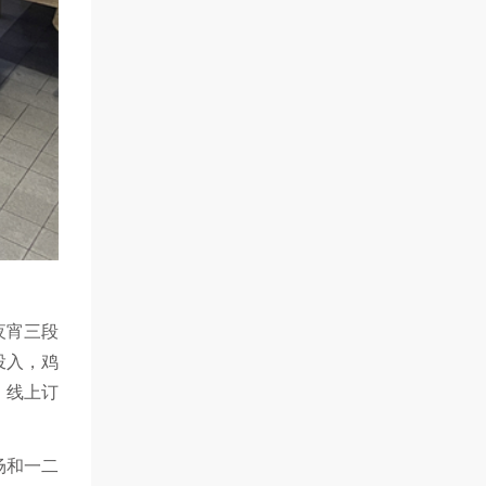
夜宵三段
投入，鸡
，线上订
场和一二