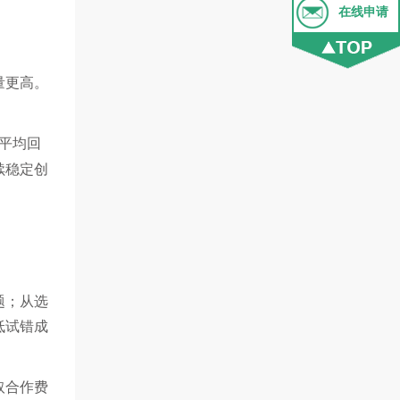
在线申请
量更高。
。
平均回
续稳定创
题；从选
低试错成
取合作费