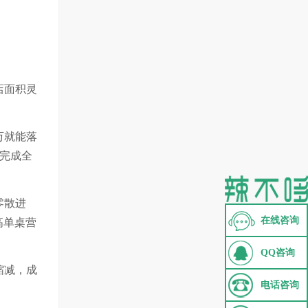
店面积灵
万就能落
完成全
零散进
在线咨询
高单桌营
QQ咨询
缩减，成
电话咨询