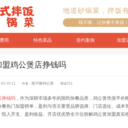
地道砂锅菜，拌饭
辣不哆，让快餐不将就
费用
特色菜品
签约案例
加盟
加盟鸡公煲店挣钱吗
-03 10:12
辣不哆鸡公煲
552
作者：
阅读
店挣钱吗
，作为深耕市场多年的国民快餐品类，鸡公煲凭借平价
快餐热门加盟榜单，盈利与否主要受品牌选择、门店选址、成本
、投入开支、盈利收益、开店优劣势全方位拆解鸡公煲加盟真实