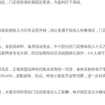
稳定，门店很容易积累固定客源，为盈利打下基础。
核算前期投入与日常运营开销，鸡公煲属于轻投入快餐项目，门
。
备、首批原材料、备用流动资金，中小型社区门店整体投入十几
高薪聘请专业大厨，经过短期培训店员就能独立操作，
人便可
3-4
源充足，正规加盟品牌依托集采优势统一供货，食材采购价低于
，搭配卤味、饮品、特色小菜提升连带消费，进一步拉
55%-65%
货，夫妻共同经营的门店还能省去人工薪酬，每月固定支出大幅