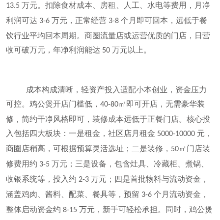
万元。扣除食材成本、房租、人工、水电等费用，月净
13.5
利润可达
万元，正常经营
个月即可回本，远低于餐
3-6
3-8
饮行业平均回本周期。商圈流量店或运营优质的门店，日营
收可破万元，年净利润能达
万元以上。
50
成本构成清晰，轻资产投入适配小本创业，资金压力
可控。鸡公煲开店门槛低，
㎡即可开店，无需豪华装
40-80
修，简约干净风格即可，装修成本远低于正餐门店。核心投
入包括四大板块：一是租金，社区店月租金
元，
5000-10000
商圈店稍高，可根据预算灵活选址；二是装修，
㎡门店装
50
修费用约
万元；三是设备，包含灶具、冷藏柜、煮锅、
3-5
收银系统等，投入约
万元；四是首批物料与流动资金，
2-3
涵盖鸡肉、酱料、配菜、餐具等，预留
个月流动资金，
3-6
整体启动资金约
万元，新手可轻松承担。同时，鸡公煲
8-15