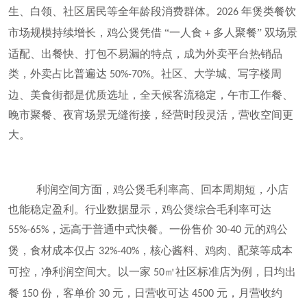
生、白领、社区居民等全年龄段消费群体。
年煲类餐饮
2026
市场规模持续增长，鸡公煲凭借 “一人食
多人聚餐” 双场景
+
适配、出餐快、打包不易漏的特点，成为外卖平台热销品
类，外卖占比普遍达
。社区、大学城、写字楼周
50%-70%
边、美食街都是优质选址，全天候客流稳定，午市工作餐、
晚市聚餐、夜宵场景无缝衔接，经营时段灵活，营收空间更
大。
利润空间方面，鸡公煲毛利率高、回本周期短，小店
也能稳定盈利。行业数据显示，鸡公煲综合毛利率可达
，远高于普通中式快餐。一份售价
元的鸡公
55%-65%
30-40
煲，食材成本仅占
，核心酱料、鸡肉、配菜等成本
32%-40%
可控，净利润空间大。以一家
㎡社区标准店为例，日均出
50
餐
份，客单价
元，日营收可达
元，月营收约
150
30
4500