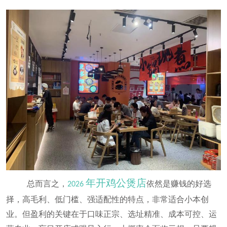
年开鸡公煲店
总而言之，
依然是赚钱的好选
2026
择，高毛利、低门槛、强适配性的特点，非常适合小本创
业。但盈利的关键在于口味正宗、选址精准、成本可控、运