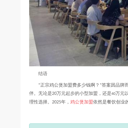
结语
正宗鸡公煲加盟费多少钱啊？
答案因品牌
“
”
伴。无论是
万元起步的小型加盟，还是
万元
20
40
理性选择。
年，
鸡公煲加盟
依然是餐饮创业
2025