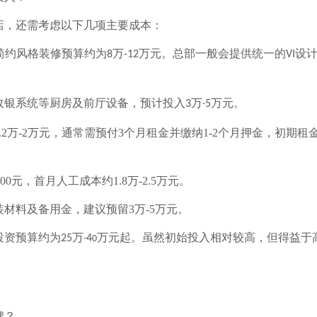
店，还需考虑以下几项主要成本：
简约风格装修预算约为
万
万元。总部一般会提供统一的
设
8
-12
VI
收银系统等厨房及前厅设备，预计投入
万
万元。
3
5
-
.2
万
-2
万元，通常需预付
3
个月租金并缴纳
1-2
个月押金，初期租
000
元，首月人工成本约
1.8
万
-2.5
万元。
装材料及备用金，建议预留
3
万
-5
万元。
投资预算约为
万
万元起。虽然初始投入相对较高，但得益于
25
4
-
0
。
牌？