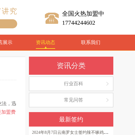
有讲究
全国火热加盟中
17744244602
！
店展示
资讯动态
联系我们
资讯分类
行业百科
常见问答
吃法，迅
煲加盟费
最新签约
。
2024年8月7日云南罗女士签约辣不哆鸡公煲