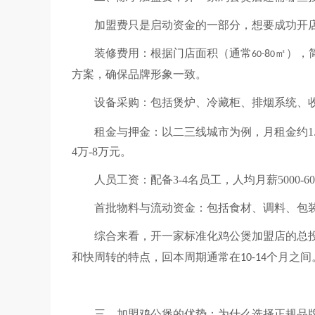
加盟费只是启动资金的一部分，想要成功开
装修费用：根据门店面积（通常
㎡），
8
60-
0
方案，确保品牌形象一致。
设备采购：包括煲炉、冷藏柜、排烟系统、
租金与押金：以二三线城市为例，月租金约
1
4
万
-8
万元。
人员工资：配备
3-4
名员工，人均月薪
5000-6
首批物料与流动资金：包括食材、调料、包
综合来看，开一家标准化鸡公煲加盟店的总
和快周转的特点，回本周期通常在
个月之间
10-14
三、加盟鸡公煲的优势：为什么选择正规品