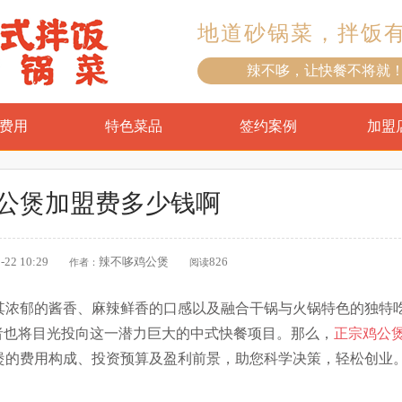
地道砂锅菜，拌饭
辣不哆，让快餐不将就
费用
特色菜品
签约案例
加盟
公煲加盟费多少钱啊
-22 10:29
辣不哆鸡公煲
826
作者：
阅读
其浓郁的酱香、麻辣鲜香的口感以及融合干锅与火锅特色的独特
者也将目光投向这一潜力巨大的中式快餐项目。那么，
正宗鸡公
煲的费用构成、投资预算及盈利前景，助您科学决策，轻松创业