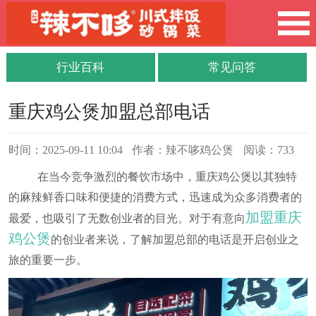
行业百科
常见问答
重庆鸡公煲加盟总部电话
时间：2025-09-11 10:04
作者：辣不哆鸡公煲
阅读：733
在当今竞争激烈的餐饮市场中，重庆鸡公煲以其独特
的麻辣鲜香口味和便捷的消费方式，迅速成为众多消费者的
加盟重庆
最爱，也吸引了无数创业者的目光。对于有意向
鸡公煲
的创业者来说，了解加盟总部的电话是开启创业之
旅的重要一步。