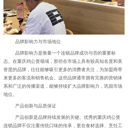
品牌影响力与市场地位
品牌影响力是衡量一个连锁品牌成功与否的重要标
志。在重庆鸡公煲领域，那些在市场上具有较高知名度和美
誉度的品牌，往往能够吸引更多的消费者关注，为加盟商带
来更多的客流和销售机会。这些品牌通常拥有完善的营销体
系和广泛的传播渠道，能够持续扩大品牌影响力，巩固市场
地位。
产品创新与品质保证
产品创新是品牌持续发展的关键。优秀的重庆鸡公煲
连锁品牌不仅注重传统口味的传承，更在食材选择、烹饪工