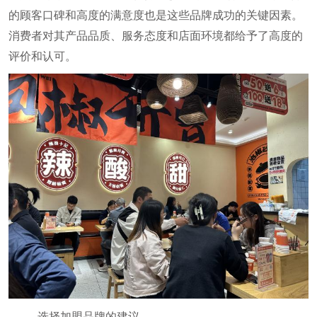
的顾客口碑和高度的满意度也是这些品牌成功的关键因素。
消费者对其产品品质、服务态度和店面环境都给予了高度的
评价和认可。
选择加盟品牌的建议